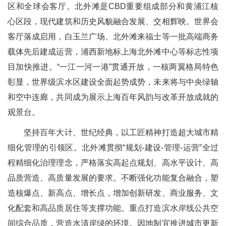
区和全球会客厅。北外滩是CBD重要组成部分和黄浦江核
心区段，现代建筑和历史风貌融合发展、交相辉映。世界会
客厅落成启用，白玉兰广场、北外滩来福士等一批高端商务
载体先后建成运营，浦西新地标上海北外滩中心等标志性项
目加快推进。“一江一河一港”贯通开放，一核两翼格局特色
彰显，世界级滨水区建设全面起势成势，未来将与中央绿轴
和空中连廊，共同成为展示上海百年风韵与改革开放成就的
观景台。
坚持百年大计、世纪经典，以工匠精神打造超大城市精
细化管理的引领区。北外滩贯彻“规划-建设-管理-运营”全过
程精细化治理理念，严格落实高起点规划、高水平设计、高
品质营造、高质量发展的要求。不断强化功能复合融合，塑
造核爆点、新高点、增长点，增加创新研发、商业服务、文
化配套和高品质居住等支撑功能。重点打造滨水岸线公共空
间综合品质，营造水清岸绿的环境。因地制宜推进城市更新