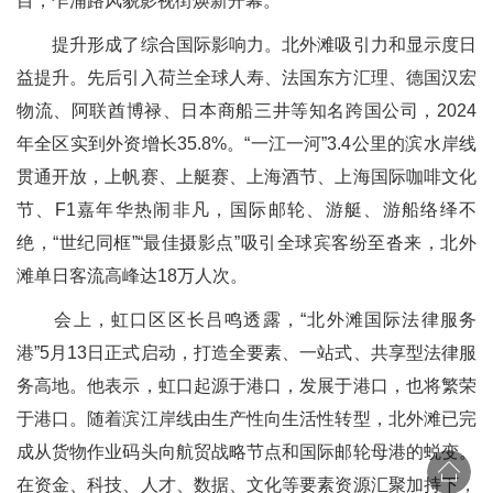
目，乍浦路风貌影视街焕新开幕。
提升形成了综合国际影响力。北外滩吸引力和显示度日
益提升。先后引入荷兰全球人寿、法国东方汇理、德国汉宏
物流、阿联酋博禄、日本商船三井等知名跨国公司，2024
年全区实到外资增长35.8%。“一江一河”3.4公里的滨水岸线
贯通开放，上帆赛、上艇赛、上海酒节、上海国际咖啡文化
节、F1嘉年华热闹非凡，国际邮轮、游艇、游船络绎不
绝，“世纪同框”“最佳摄影点”吸引全球宾客纷至沓来，北外
滩单日客流高峰达18万人次。
会上，虹口区区长吕鸣透露，“北外滩国际法律服务
港”5月13日正式启动，打造全要素、一站式、共享型法律服
务高地。他表示，虹口起源于港口，发展于港口，也将繁荣
于港口。随着滨江岸线由生产性向生活性转型，北外滩已完
成从货物作业码头向航贸战略节点和国际邮轮母港的蜕变。
在资金、科技、人才、数据、文化等要素资源汇聚加持下，