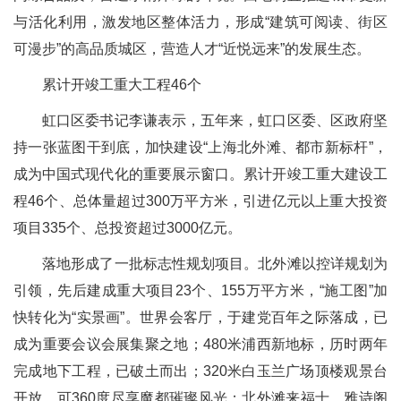
与活化利用，激发地区整体活力，形成“建筑可阅读、街区
可漫步”的高品质城区，营造人才“近悦远来”的发展生态。
累计开竣工重大工程46个
虹口区委书记李谦表示，五年来，虹口区委、区政府坚
持一张蓝图干到底，加快建设“上海北外滩、都市新标杆”，
成为中国式现代化的重要展示窗口。累计开竣工重大建设工
程46个、总体量超过300万平方米，引进亿元以上重大投资
项目335个、总投资超过3000亿元。
落地形成了一批标志性规划项目。北外滩以控详规划为
引领，先后建成重大项目23个、155万平方米，“施工图”加
快转化为“实景画”。世界会客厅，于建党百年之际落成，已
成为重要会议会展集聚之地；480米浦西新地标，历时两年
完成地下工程，已破土而出；320米白玉兰广场顶楼观景台
开放，可360度尽享魔都璀璨风光；北外滩来福士、雅诗阁