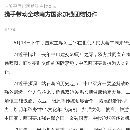
习近平同巴西总统卢拉会谈
携手带动全球南方国家加强团结协作
青年报
5月13日下午，国家主席习近平在北京人民大会堂同来华
习近平指出，去年中巴建交50周年之际，双方共同宣布将两
伟蓝图。面对变乱交织的国际形势，中巴两国要秉持为人类进
作。
习近平强调，站在新的历史起点，中巴双方一要坚持战略互
强各层级、全方位往来，确保双边关系长期健康稳定发展。二
加强基础设施、农业、能源等传统领域合作，拓展能源转型
力，以明年举办“中巴文化年”为契机，加强文化、教育、旅
中国家，两国要加强在联合国、金砖国家、中拉论坛等多边机
卢拉表示，巴中相互尊重，命运与共，两国关系坚不可摧，