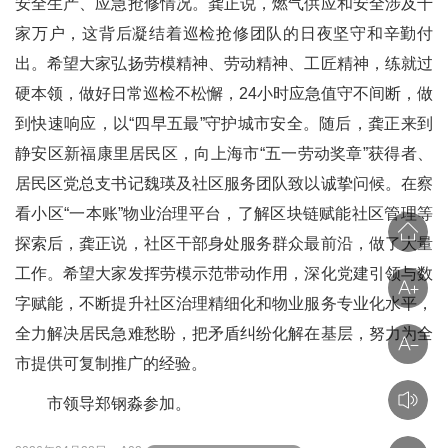
安全生产、应急抢修情况。龚正说，燃气供应和安全涉及千
家万户，这背后凝结着巡检抢修团队的日夜坚守和辛勤付
出。希望大家弘扬劳模精神、劳动精神、工匠精神，练就过
硬本领，做好日常巡检不松懈，24小时应急值守不间断，做
到快速响应，以“四早五最”守护城市安全。随后，龚正来到
静安区新福康里居民区，向上海市“五一劳动奖章”获得者、
居民区党总支书记魏瑛及社区服务团队致以诚挚问候。在察
看小区“一本账”物业治理平台，了解区块链赋能社区管理等
探索后，龚正说，社区干部身处服务群众最前沿，做了大量
工作。希望大家发挥劳模示范带动作用，深化党建引领与数
字赋能，不断提升社区治理精细化和物业服务专业化水平，
全力解决居民急难愁盼，把矛盾纠纷化解在基层，努力为全
市提供可复制推广的经验。
市领导郑钢淼参加。