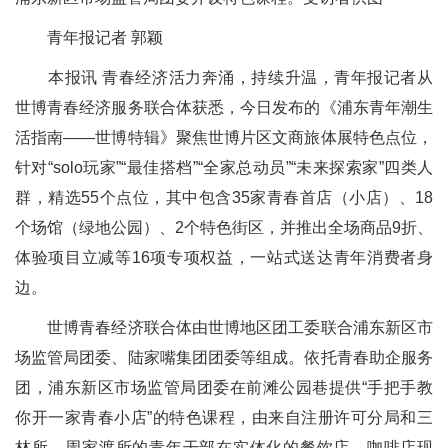
青年报记者 郭颖
本报讯 青春经济活力奔涌，持续升温，青年报记者从
世博青春经济服务联合体获悉，今日发布的《浦东青年潮生
活指南——世博特辑》聚焦世博片区文商旅体展特色点位，
针对“solo玩家”“最佳搭档”“全家总动员”“未来探索家”四类人
群，精选55个点位，其中包含35家青春首店（小店）、18
个场馆（绿地公园）、2个特色街区，并推出全场商品9折、
体验项目立减等16项专项权益，一站式送达青年消费者身
边。
世博青春经济联合体由世博地区团工委联合浦东新区市
场监管局团委、陆家嘴集团团委等组成。依托青春助企服务
团，浦东新区市场监管局团委在前滩公园巷提供“手把手教
你开一家青春小店”的特色课程，由来自注册许可分局和三
林所、周家渡所的青年干部在实体化的餐饮店、咖啡店现