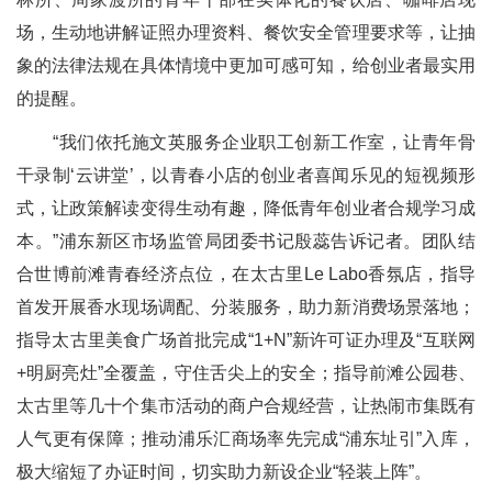
场，生动地讲解证照办理资料、餐饮安全管理要求等，让抽
象的法律法规在具体情境中更加可感可知，给创业者最实用
的提醒。
“我们依托施文英服务企业职工创新工作室，让青年骨
干录制‘云讲堂’，以青春小店的创业者喜闻乐见的短视频形
式，让政策解读变得生动有趣，降低青年创业者合规学习成
本。”浦东新区市场监管局团委书记殷蕊告诉记者。团队结
合世博前滩青春经济点位，在太古里Le Labo香氛店，指导
首发开展香水现场调配、分装服务，助力新消费场景落地；
指导太古里美食广场首批完成“1+N”新许可证办理及“互联网
+明厨亮灶”全覆盖，守住舌尖上的安全；指导前滩公园巷、
太古里等几十个集市活动的商户合规经营，让热闹市集既有
人气更有保障；推动浦乐汇商场率先完成“浦东址引”入库，
极大缩短了办证时间，切实助力新设企业“轻装上阵”。