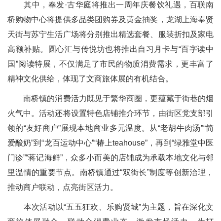
其中，奉发·古华庭将推出一周年庆餐饮礼遇，百联南
桥购物中心将提供多品类团购券及黄金抽奖，龙湖上海奉贤
天街与苏宁生活广场将分别推出精选套餐、服装折扣及家电
高额补贴。圆心汇与传悦坊也将推出自习月卡与“百字读中
国”阅读特展，不仅满足了市民的物质消费需求，更丰富了
精神文化供给，体现了文商旅体展的有机结合。
南桥镇的消费活力既见于繁华商圈，更蕴藏于街巷的烟
火气中。活动还将设置特色店铺推介环节，由街区党支部引
领的“友好商户”展现本地商业多元温度。从“老胡牛肉汤”“简
爱酸奶”到“龙百运动中心”“椿上teahouse”，再到“绿雅堂中医
门诊”“蒋记海鲜”，众多小而美的店铺成为承载本地文化与邻
里温情的重要节点。南桥镇通过“双街长”制度等创新治理，
推动商户联动，点亮街区活力。
本次活动以“五五狂欢、乐购贤城”为主题，旨在深化文