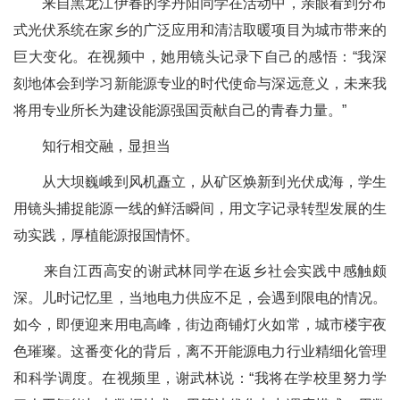
来自黑龙江伊春的李丹阳同学在活动中，亲眼看到分布
式光伏系统在家乡的广泛应用和清洁取暖项目为城市带来的
巨大变化。在视频中，她用镜头记录下自己的感悟：“我深
刻地体会到学习新能源专业的时代使命与深远意义，未来我
将用专业所长为建设能源强国贡献自己的青春力量。”
知行相交融，显担当
从大坝巍峨到风机矗立，从矿区焕新到光伏成海，学生
用镜头捕捉能源一线的鲜活瞬间，用文字记录转型发展的生
动实践，厚植能源报国情怀。
来自江西高安的谢武林同学在返乡社会实践中感触颇
深。儿时记忆里，当地电力供应不足，会遇到限电的情况。
如今，即便迎来用电高峰，街边商铺灯火如常，城市楼宇夜
色璀璨。这番变化的背后，离不开能源电力行业精细化管理
和科学调度。在视频里，谢武林说：“我将在学校里努力学