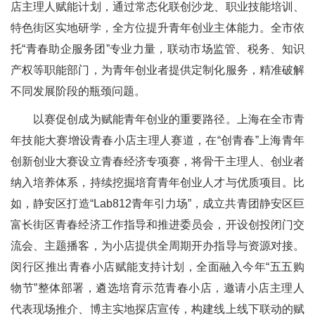
店主理人赋能计划，通过常态化联创沙龙、职业技能培训、
特色街区实地研学，全方位提升青年创业主体能力。全市依
托“青春助企服务团”专业力量，联动市场监管、税务、知识
产权等职能部门，为青年创业者提供定制化服务，精准破解
不同发展阶段的瓶颈问题。
以赛促创成为赋能青年创业的重要路径。上海在全市青
年技能大赛增设青春小店主理人赛道，在“创青春”上海青年
创新创业大赛设立青春经济专项赛，将骨干主理人、创业者
纳入培养体系，持续挖掘培育青年创业人才与优质项目。比
如，静安区打造“Lab812青年引力场”，成立共青团静安区巨
富长街区青春经济工作指导和推进委员会，开设创投闭门交
流会、主题播客，为小店提供全周期开办指导与资源对接。
闵行区推出青春小店赋能支持计划，全面融入今年“五五购
物节”整体部署，遴选培育示范青春小店，邀请小店主理人
代表现场推介、博主实地探店宣传，构建线上线下联动的赋