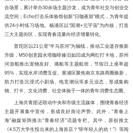
合场景，累计举办30余场主题沙龙，成为青年社交与创业交
流空间；Echo打击乐体验馆创新“日咖夜鼓”模式，为青年提
供24小时练习场地。杨浦区以“国潮+元宇宙”为内核，打造
三大主题街区，实现青春流量向经济增量转化。
普陀区以21公里“半马苏河”为轴线，推动工业遗存焕新
升级，M50创意园水塔咖啡修旧如旧成为网红打卡地，苏州
河游船推出宠物友好、痛船等主题航班，节假日上座率超
95%，实现水岸消费互促。黄浦区聚焦南京东路商圈焕新，
助力打造沉浸式小剧场、电竞潮玩等多元业态，形成集购
物、打卡、文化消费、社交体验于一体的青年消费生态圈。
上海共青团还联动中央和市级主流媒体，围绕青春经济
主题开展集中宣传，形成良好舆论声势。此外，“青春上
海”融媒矩阵推出“青春经济”话题专栏。其中，原创推文
《4.5万大学生投出来的上海首店？“听年轻人的劝！”》等阅