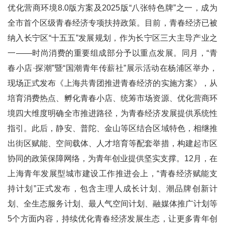
优化营商环境8.0版方案及2025版“八张特色牌”之一，成为
全市首个区级青春经济专项扶持政策。目前，青春经济已被
纳入长宁区“十五五”发展规划，作为长宁区三大主导产业之
一——时尚消费的重要组成部分予以重点发展。同月，“青
春小店·探潮”暨“国潮青年传薪社”展示活动在杨浦区举办，
现场正式发布《上海共青团推进青春经济的实施方案》，从
培育消费热点、孵化青春小店、统筹市场资源、优化营商环
境四大维度明确全市推进路径，为青春经济发展提供系统性
指引。此后，静安、普陀、金山等区结合区域特色，相继推
出街区赋能、空间载体、人才培育等配套举措，构建起市区
协同的政策保障网络，为青年创业提供坚实支撑。12月，在
上海青年发展型城市建设工作推进会上，“青春经济赋能支
持计划”正式发布，包含主理人成长计划、潮品牌创新计
划、全生态服务计划、最人气空间计划、融媒体推广计划等
5个方面内容，持续优化青春经济发展生态，让更多青年创