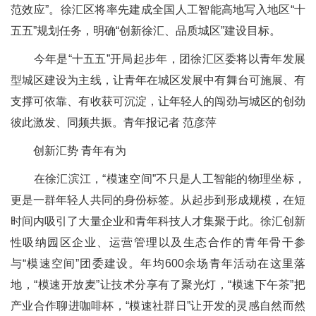
范效应”。徐汇区将率先建成全国人工智能高地写入地区“十
五五”规划任务，明确“创新徐汇、品质城区”建设目标。
今年是“十五五”开局起步年，团徐汇区委将以青年发展
型城区建设为主线，让青年在城区发展中有舞台可施展、有
支撑可依靠、有收获可沉淀，让年轻人的闯劲与城区的创劲
彼此激发、同频共振。青年报记者 范彦萍
创新汇势 青年有为
在徐汇滨江，“模速空间”不只是人工智能的物理坐标，
更是一群年轻人共同的身份标签。从起步到形成规模，在短
时间内吸引了大量企业和青年科技人才集聚于此。徐汇创新
性吸纳园区企业、运营管理以及生态合作的青年骨干参
与“模速空间”团委建设。年均600余场青年活动在这里落
地，“模速开放麦”让技术分享有了聚光灯，“模速下午茶”把
产业合作聊进咖啡杯，“模速社群日”让开发的灵感自然而然