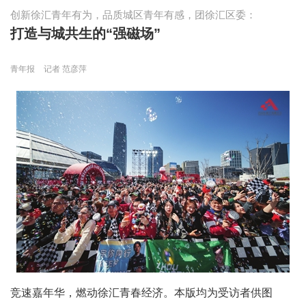
创新徐汇青年有为，品质城区青年有感，团徐汇区委：
打造与城共生的“强磁场”
青年报
记者 范彦萍
竞速嘉年华，燃动徐汇青春经济。本版均为受访者供图