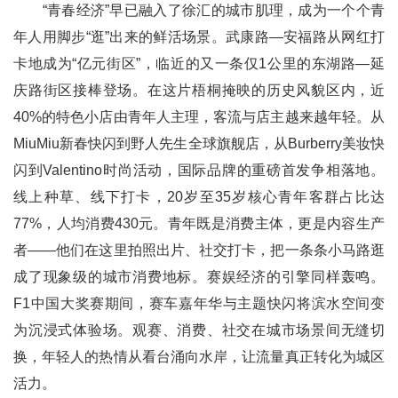
“青春经济”早已融入了徐汇的城市肌理，成为一个个青
年人用脚步“逛”出来的鲜活场景。武康路—安福路从网红打
卡地成为“亿元街区”，临近的又一条仅1公里的东湖路—延
庆路街区接棒登场。在这片梧桐掩映的历史风貌区内，近
40%的特色小店由青年人主理，客流与店主越来越年轻。从
MiuMiu新春快闪到野人先生全球旗舰店，从Burberry美妆快
闪到Valentino时尚活动，国际品牌的重磅首发争相落地。
线上种草、线下打卡，20岁至35岁核心青年客群占比达
77%，人均消费430元。青年既是消费主体，更是内容生产
者——他们在这里拍照出片、社交打卡，把一条条小马路逛
成了现象级的城市消费地标。赛娱经济的引擎同样轰鸣。
F1中国大奖赛期间，赛车嘉年华与主题快闪将滨水空间变
为沉浸式体验场。观赛、消费、社交在城市场景间无缝切
换，年轻人的热情从看台涌向水岸，让流量真正转化为城区
活力。