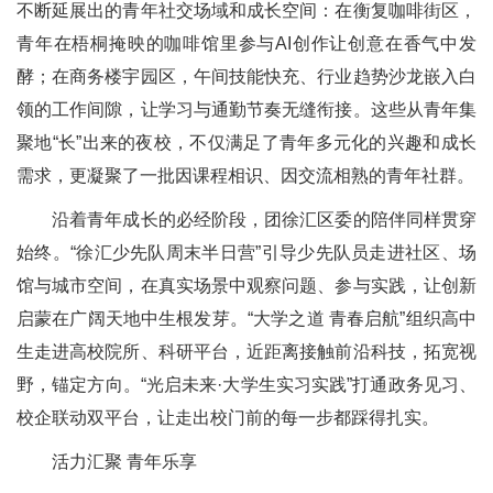
不断延展出的青年社交场域和成长空间：在衡复咖啡街区，
青年在梧桐掩映的咖啡馆里参与AI创作让创意在香气中发
酵；在商务楼宇园区，午间技能快充、行业趋势沙龙嵌入白
领的工作间隙，让学习与通勤节奏无缝衔接。这些从青年集
聚地“长”出来的夜校，不仅满足了青年多元化的兴趣和成长
需求，更凝聚了一批因课程相识、因交流相熟的青年社群。
沿着青年成长的必经阶段，团徐汇区委的陪伴同样贯穿
始终。“徐汇少先队周末半日营”引导少先队员走进社区、场
馆与城市空间，在真实场景中观察问题、参与实践，让创新
启蒙在广阔天地中生根发芽。“大学之道 青春启航”组织高中
生走进高校院所、科研平台，近距离接触前沿科技，拓宽视
野，锚定方向。“光启未来·大学生实习实践”打通政务见习、
校企联动双平台，让走出校门前的每一步都踩得扎实。
活力汇聚 青年乐享