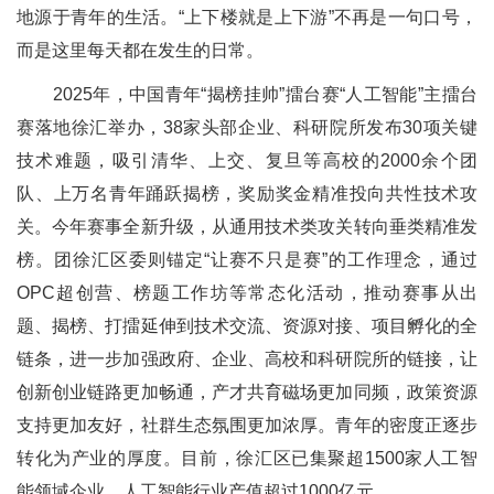
地源于青年的生活。“上下楼就是上下游”不再是一句口号，
而是这里每天都在发生的日常。
2025年，中国青年“揭榜挂帅”擂台赛“人工智能”主擂台
赛落地徐汇举办，38家头部企业、科研院所发布30项关键
技术难题，吸引清华、上交、复旦等高校的2000余个团
队、上万名青年踊跃揭榜，奖励奖金精准投向共性技术攻
关。今年赛事全新升级，从通用技术类攻关转向垂类精准发
榜。团徐汇区委则锚定“让赛不只是赛”的工作理念，通过
OPC超创营、榜题工作坊等常态化活动，推动赛事从出
题、揭榜、打擂延伸到技术交流、资源对接、项目孵化的全
链条，进一步加强政府、企业、高校和科研院所的链接，让
创新创业链路更加畅通，产才共育磁场更加同频，政策资源
支持更加友好，社群生态氛围更加浓厚。青年的密度正逐步
转化为产业的厚度。目前，徐汇区已集聚超1500家人工智
能领域企业，人工智能行业产值超过1000亿元。