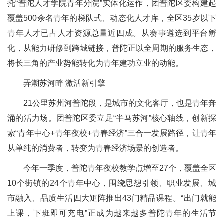
托“普陀人才学院青年分院”实体化运作，团普陀区委构建起
覆盖500余名青年的梯队式、动态化人才库，全区35岁以下
青年人才已占人才资源总量近四成。从赛事遴选到平台孵
化，从能力研修到跨城链接，普陀正以全周期的服务生态，
将长三角的产业势能转化为青年建功立业的动能。
弄潮苏河畔 激活新引擎
21公里苏州河普陀段，是城市的文化客厅，也是青年奔
涌的活力场。团普陀区委立足“半马苏河”核心轴线，创新探
索“青年中心+青年夜校+青春经济”三合一发展路径，让青年
从单纯的消费者，转变为青春经济场景的创造者。
今年一季度，普陀青年夜校教学点增至27个，覆盖全区
10个街镇的24个青年中心，围绕思想引领、职业发展、城
市融入、品质生活四大矩阵推出43门精品课程。“出门就能
上课，下班即可充电”正成为越来越多普陀青年的生活节