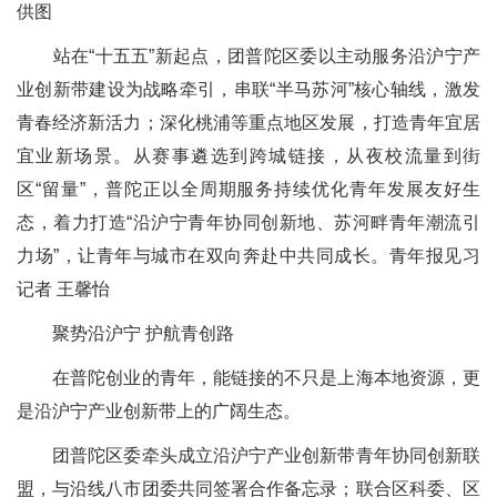
供图
站在“十五五”新起点，团普陀区委以主动服务沿沪宁产
业创新带建设为战略牵引，串联“半马苏河”核心轴线，激发
青春经济新活力；深化桃浦等重点地区发展，打造青年宜居
宜业新场景。从赛事遴选到跨城链接，从夜校流量到街
区“留量”，普陀正以全周期服务持续优化青年发展友好生
态，着力打造“沿沪宁青年协同创新地、苏河畔青年潮流引
力场”，让青年与城市在双向奔赴中共同成长。青年报见习
记者 王馨怡
聚势沿沪宁 护航青创路
在普陀创业的青年，能链接的不只是上海本地资源，更
是沿沪宁产业创新带上的广阔生态。
团普陀区委牵头成立沿沪宁产业创新带青年协同创新联
盟，与沿线八市团委共同签署合作备忘录；联合区科委、区