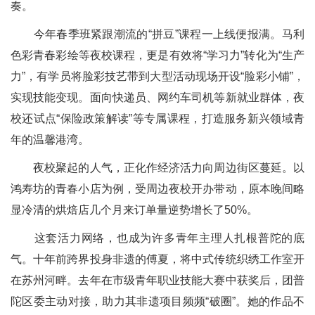
奏。
今年春季班紧跟潮流的“拼豆”课程一上线便报满。马利
色彩青春彩绘等夜校课程，更是有效将“学习力”转化为“生产
力”，有学员将脸彩技艺带到大型活动现场开设“脸彩小铺”，
实现技能变现。面向快递员、网约车司机等新就业群体，夜
校还试点“保险政策解读”等专属课程，打造服务新兴领域青
年的温馨港湾。
夜校聚起的人气，正化作经济活力向周边街区蔓延。以
鸿寿坊的青春小店为例，受周边夜校开办带动，原本晚间略
显冷清的烘焙店几个月来订单量逆势增长了50%。
这套活力网络，也成为许多青年主理人扎根普陀的底
气。十年前跨界投身非遗的傅夏，将中式传统织绣工作室开
在苏州河畔。去年在市级青年职业技能大赛中获奖后，团普
陀区委主动对接，助力其非遗项目频频“破圈”。她的作品不