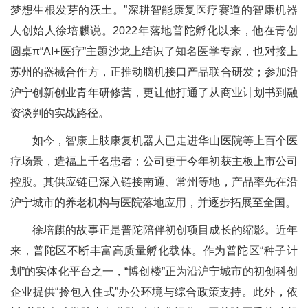
梦想生根发芽的沃土。”深耕智能康复医疗赛道的智康机器
人创始人徐培麒说。2022年落地普陀孵化以来，他在青创
圆桌π“AI+医疗”主题沙龙上结识了知名医学专家，也对接上
苏州的器械合作方，正推动脑机接口产品联合研发；参加沿
沪宁创新创业青年研修营，更让他打通了从商业计划书到融
资谈判的实战路径。
如今，智康上肢康复机器人已走进华山医院等上百个医
疗场景，造福上千名患者；公司更于今年初获主板上市公司
控股。其供应链已深入链接南通、常州等地，产品率先在沿
沪宁城市的养老机构与医院落地应用，并逐步拓展至全国。
徐培麒的故事正是普陀陪伴初创项目成长的缩影。近年
来，普陀区不断丰富高质量孵化载体。作为普陀区“种子计
划”的实体化平台之一，“博创楼”正为沿沪宁城市的初创科创
企业提供“拎包入住式”办公环境与综合政策支持。此外，依