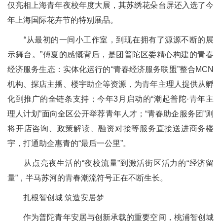
仅亮相上海青年夜校年度大展，其苏绣花朵台屏还入选了今
年上海国际花卉节的特别展品。
“从最初的一间小工作室，到现在拥有了源源不断的展
示舞台。”傅夏的感慨背后，是团普陀区委精心构建的青春
经济服务生态：实体化运行的“青春经济服务联盟”整合MCN
机构、探店主播、楼宇助企等资源，为青年主理人提供从孵
化到推广的全链条支持；今年3月启动的“潮起普陀·青年主
理人计划”面向全区公开举荐青年人才；“青春助企服务团”则
将开店咨询、政策解读、融资对接等服务直接送进商务楼
宇，打通助企惠青的“最后一公里”。
从点亮夜生活的“夜校流量”到激活街区活力的“经济留
量”，半马苏河的青春潮流符号正在不断生长。
扎根智创城 筑造安居梦
作为普陀青年安居与创新承载的重要空间，桃浦智创城