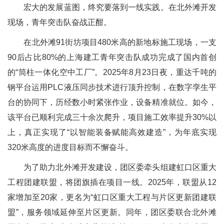
宏大的发展蓝图，终究要落到一线实践。在北外滩开发
现场，青年突击队奋战正酣。
在北外滩91街坊项目480米高的新地标施工现场，一支
90后占比80%的上海建工青年突击队成功完成了国内首创
的“筒柱一体化空中工厂”。2025年8月23日夜，重达千吨的
钢平台运用PLC液压同步技术进行顶升控制，在数字孪生平
台的协同下，历经数小时紧张作业，设备精准就位。如今，
该平台已顺利完成三十余次爬升，项目施工效率提升30%以
上，真正实现了“以智能装备赋能高效建造”，为年底实现
320米高度的进度目标而不懈奋斗。
为了助力北外滩开发建设，团区委牵头组建虹口区重大
工程团建联盟，将团旗插在项目一线。2025年，联盟从12
家增加至20家，更名为“虹口区重大工程与片区更新团建联
盟”，服务领域延伸至片区更新。同年，团区委联合北外滩