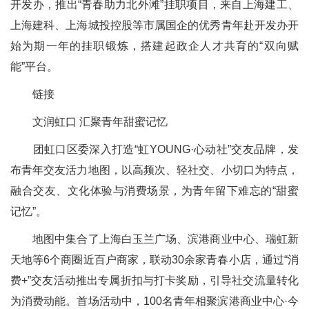
开发办，推出“青春助力北外滩”挂职项目，来自上海建工、
上海建科、上海城投控股等市属国企的优秀青年赴开发办开
始为期一年的挂职锻炼，搭建起政企人才共育的“双向赋
能”平台。
链接
文润虹口 汇聚青年甜蜜记忆
团虹口区委深入打造“虹YOUNG·心动社”交友品牌，发
布青年交友活力地图，以高频次、轻社交、小切口为特点，
融合交友、文化体验与消费场景，为青年留下难忘的“甜蜜
记忆”。
地图中集合了上海白玉兰广场、滨港商业中心、瑞虹新
天地等6个商圈近百户商家，联动30余家青春小店，通过“消
费+”交友活动推出专属折扣与打卡奖励，引导社交流量转化
为消费动能。首场活动中，100名青年相聚滨港商业中心·今