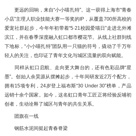
更远的回响，来自“小小喵扎特”。这一获得上海市“青春
小店”主理人职业技能大赛一等奖的IP，从覆盖700所高校的
爱宠社群起步，今年年初带着“5·21校园爱喵日”走进北外滩
滨江，并在春季深度融入虹口都市樱花节。从线上社群到线
下地标，“小小喵扎特”团队用一只猫的符号，撬动了千万年
轻人的关注，也印证了青年文化与城区流量的双向赋能。
同样从虹口启航、走向更大舞台的，还有色彩品牌“星
墨”。创始人余昊源从摆摊起步，十年间研发近2万个配方，
拥有15项专利，24岁登上福布斯“30 Under 30”榜单，产品
远销十余个国家。如今，这名虹口青年工匠正将经验反哺初
创者，生动诠释了城区与青年的共生关系。
团旗在一线
钢筋水泥间挺起青春脊梁