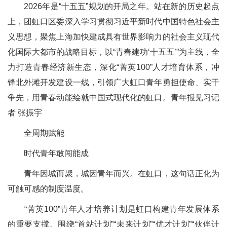
2026年是“十五五”规划的开局之年。站在新的历史起点
上，团虹口区委深入学习贯彻习近平新时代中国特色社会主
义思想，聚焦上海加快建成具有世界影响力的社会主义现代
化国际大都市的战略目标，以“青春建功‘十五五’”为主线，全
力打造青春经济新生态，深化“菁英100”人才培育体系，冲
锋北外滩开发建设一线，引领广大虹口青年勇担使命、实干
争先，用青春动能绘就中国式现代化的虹口。青年报见习记
者 张振宇
全周期赋能
时代青年敢闯能成
青年因城而聚，城因青年而兴。在虹口，这句话正化为
可触可感的制度温度。
“菁英100”青年人才培养计划是虹口构建青年发展体系
的重要支撑。围绕“首站计划”“未来计划”“优才计划”“伙伴计