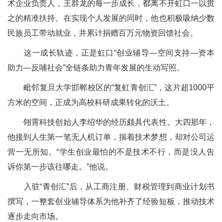
术企业负责人，王群龙的每一步成长，都离不开虹口一以贯
之的精准扶持。在实现个人发展的同时，他也积极吸纳少数
民族员工带动就业，并累计捐赠百万元物资回馈社会。
这一成长轨迹，正是虹口“创业辅导—空间支持—资本
助力—反哺社会”全链条助力青年发展的生动写照。
毗邻复旦大学邯郸校区的“复虹青创汇”，这片超1000平
方米的空间，正成为高校科研成果转化的沃土。
翎霄科技创始人李绍华的经历颇具代表性。大四那年，
他接到人生第一笔无人机订单，揣着技术梦想，却对公司运
营一无所知。“学生创业最怕的不是技术不行，而是没人告
诉你第一步该往哪走。”他说。
入驻“青创汇”后，从工商注册、财税管理到商业计划书
撰写，一整套创业辅导体系为他补齐了经验短板，推动技术
逐步走向市场。