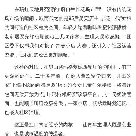
在瑞虹天地月亮湾的“蔚冉生长花鸟市”里，没有传统花
鸟市场的喧闹，取而代之的是95后爬宠店主与“花二代”姑娘
共同打造的社区植物空间。年轻人端着咖啡看蜜袋鼯撒娇，
老邻居买完绿植顺便聊上几句家常。主理人吴玲感慨：“团
区委不仅帮我们对接了‘青春小店’大赛，还引入了社区运营
资源，让我们的经营更加顺畅。”
这样的对话，在昆山路玛格萝妮西餐厅的包间里，有了
更深的延伸。二十多年前，创始人董欢留学归来，开出这
家“上海小囡的西餐启蒙”店；如今女儿董佳尔接棒，将餐厅
包间无偿开放为“昆山·玛格邻聚荟”议事平台。点一份奶油意
面，也能顺带聊聊垃圾分类，一家小店，既承载味觉记忆，
也嵌入社区治理。
这正是虹口青春经济的内核——让青年主理人既是创业
者，也是城市温度的传递者。