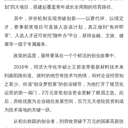
划”四大项目，搭建起覆盖青年成长全周期的培育路径。
其中，评价机制实现突破创新——以赛代评、以绩定
才，赛事获奖项目可直接入选该计划，真正做到“免评即
享”。入选人才还可依托“随申办”平台，获得金融、文旅、健
康等一揽子专属服务。
政策的温度，最终要落在一个个鲜活的创业故事中。
2016年，同济大学化学硕士王群龙带着新材料技术来
到曲阳路街道。彼时的他空有技术与热情，却对企业经营知
之甚少。街道“创业梦想屋”的创业辅导，为他打开了规范化
运营的第一扇门，2万元首笔创业资金更解了燃眉之急。此
后，房租优惠为企业稳住发展空间，百万元天使轮投资则成
为技术落地的关键一跃。
从初出校园的创业者，到营收突破千万元的国家高新技