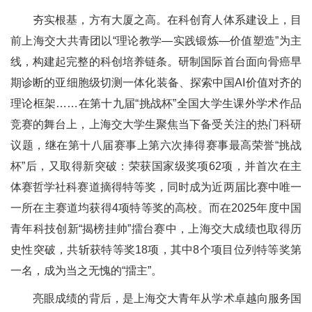
夯实根基，方有大厦之高。在科创育人体系建设上，目
前上海交大共青团以“理论教学—实践锻炼—价值塑造”为主
线，构建起完整的科创培养链条。研制国际首台面向骨癌早
期诊断的亚细胞级切测一体化装备、探索中国AI价值对齐的
理论框架……在第十九届“挑战杯”全国大学生课外学术作品
竞赛的舞台上，上海交大学生聚焦当下备受关注的热门科研
议题，继在第十八届赛事上第六次捧得赛事最高荣誉“挑战
杯”后，又取得新突破：荣获国家级奖项62项，并首次在主
体赛哲学社科赛道摘得特等奖，同时成为近两届比赛中唯一
一所在主赛道均获得4项特等奖的高校。而在2025年度中国
青年科技创新“揭榜挂帅”擂台赛中，上海交大成绩也取得历
史性突破，共斩获特等奖18项，其中8个项目位列特等奖第
一名，成为当之无愧的“擂主”。
亮眼成绩的背后，是上海交大青年从学术卓越向服务国