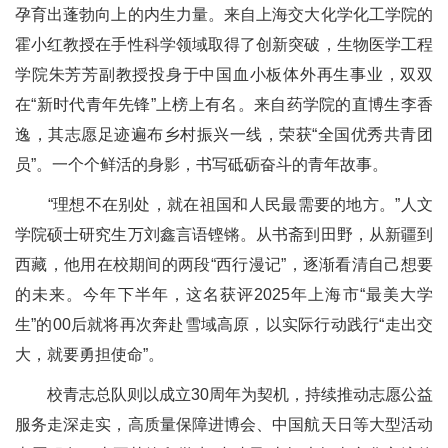
孕育出蓬勃向上的内生力量。来自上海交大化学化工学院的
霍小红教授在手性科学领域取得了创新突破，生物医学工程
学院朱芳芳副教授投身于中国血小板体外再生事业，双双
在“新时代青年先锋”上榜上有名。来自药学院的直博生李香
逸，其志愿足迹遍布乡村振兴一线，荣获“全国优秀共青团
员”。一个个鲜活的身影，书写砥砺奋斗的青年故事。
“理想不在别处，就在祖国和人民最需要的地方。”人文
学院硕士研究生万刘鑫言语铿锵。从书斋到田野，从新疆到
西藏，他用在校期间的两段“西行漫记”，逐渐看清自己想要
的未来。今年下半年，这名获评2025年上海市“最美大学
生”的00后就将再次奔赴雪域高原，以实际行动践行“走出交
大，就要勇担使命”。
校青志总队则以成立30周年为契机，持续推动志愿公益
服务走深走实，高质量保障进博会、中国航天日等大型活动