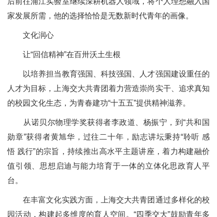
后前往浦江实验室继续深耕机器人领域，将个人理想融入国
家发展所需，他的选择恰恰是无数新时代青年的画像。
文化润心
让“回信精神”在百卅沃土生根
以培养担当教育强国、科技强国、人才强国建设重任的
人才为目标，上海交大共青团着力营造崇尚实干、追求真知
的校园文化生态，为青春建功“十五五”提供精神滋养。
从诺贝尔物理学奖获得者李政道、杨振宁，到“共和国
勋章”获得者黄旭华，过往二十年，励志讲坛秉持“聆听 感
悟 践行”的宗旨，持续推出高水平主题讲座，着力构建融价
值引领、思想启迪与能力培育于一体的立体化思政育人平
台。
在丰富文化实践方面，上海交大共青团通过多样化的校
园活动，构建起多维度的育人空间。“四季交大”鼓励青年多