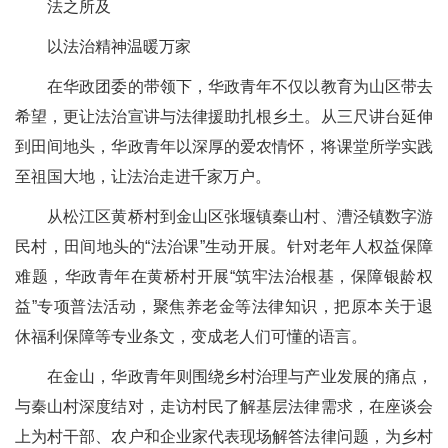
法之所及
以法治精神温暖万家
在华政团委的带领下，华政青年不仅以教育为山区带去
希望，更让法治宣讲与法律援助扎根乡土。从三尺讲台延伸
到田间地头，华政青年以深厚的爱农情怀，将课堂所学实践
至祖国大地，让法治走进千家万户。
从松江区黄桥村到金山区张堰镇秦山村、漕泾镇数字游
民村，田间地头的“法治课”生动开展。针对老年人权益保障
难题，华政青年在黄桥村开展“筑牢法治根基，保障银龄权
益”专项普法活动，聚焦养老金等法律知识，把原本关于退
休福利保障等专业条文，变成老人们可懂的语言。
在金山，华政青年则围绕乡村治理与产业发展的痛点，
与秦山村深度结对，走访村民了解基层法律需求，在座谈会
上为村干部、农户和企业家代表现场解答法律问题，为乡村