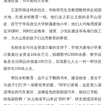
漫漫征途，书写着动人答卷。
正是怀揣这样的信念，华政研究生支教团毅然奔赴祖国
大地，扎根乡村教育一线。他们走入彩云之南的哀牢山深
处，驻守于华东政法大学附属麦地小学。他们人均每周授课
近30课时，同时扛起教务、德育、少先队建设等各项行政工
作，为大山里的孩子们点亮教育的希望。
在校友会与社会资源力量的支持下，学校为麦地小学累
计募集社会资金166余万元，捐赠图书13000余册、教学设
备及生活用品价值逾100万元，实现爱心人士一对一帮扶贫
困学生150余人次。
帮扶乡村教育，远不止于翻阅书本、建设校舍，更在于
为孩子们打开一扇看世界的窗。“同学们请看，这是第八届
进博会的汽车展区，这辆蓝色的新能源汽车，能自己导航、
给电器联网！”从云南哀牢山奔赴“四叶草”，研支团成员举起