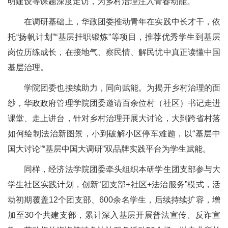
明建设等课题深度走访，为乡村治理注入青春动能。
在调研基础上，华政团委推动青年在实践中长才干，依
托“扬帆计划”“基层挂职锻炼”等项目，推荐优秀学生到基层
岗位历练成长，在接地气、察民情、解民忧中真正读懂中国
基层治理。
学院团委也接续助力，同向赋能。为揭开乡村治理的面
纱，华政政府管理学院团委邀请百余位村（社区）书记走进
课堂、走上讲台，针对乡村治理开展大讨论，大到跨省村落
如何绘制法治新图景，小到破解小区停车难题，以“基层中
国大讨论”“基层中国大调研”双品牌实践平台为学生赋能。
同样，经济法学院团委牵头组织本研学生团支部参与大
学生社区实践计划，创新“团支部+社区+法治服务”模式，活
动初期覆盖12个团支部、600余名学生，后续持续扩容，增
加至30个共建支部，累计深入基层开展普法宣传、反诈宣