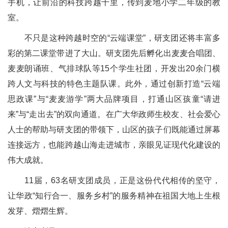
手机，让前沿的科技跨越千里，传到麦地小学二年级的教
室。
不只是这种跨越时空的“云端课堂”，研支团还将丰富多
彩的第二课堂带进了大山。研支团先后孵化出麦麦合唱团、
麦麦朗诵班、气排球队等15个学生社团，开发出20余门横
跨人文与科技的特色主题队课。此外，通过创新打造“云端
思政课”与“麦麦游学”两大品牌项目，打通山区孩童“请进
来”与“走出去”的双向通道。在广大华政师生校友、社会爱心
人士的帮助与研支团的带领下，山区的孩子们既能通过屏幕
连接远方，也能跨越山海走进城市，亲眼见证现代化建设的
伟大成就。
11届，63名研支团成员，正是这份代代相传的坚守，
让华政“知行合一、服务乡村”的服务精神在祖国大地上生根
发芽、熠熠生辉。