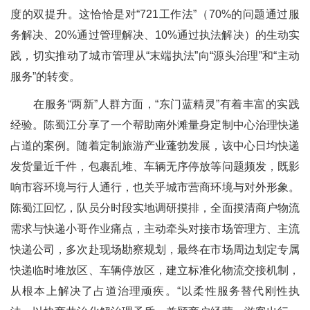
度的双提升。这恰恰是对“721工作法”（70%的问题通过服
务解决、20%通过管理解决、10%通过执法解决）的生动实
践，切实推动了城市管理从“末端执法”向“源头治理”和“主动
服务”的转变。
在服务“两新”人群方面，“东门蓝精灵”有着丰富的实践
经验。陈蜀江分享了一个帮助南外滩量身定制中心治理快递
占道的案例。随着定制旅游产业蓬勃发展，该中心日均快递
发货量近千件，包裹乱堆、车辆无序停放等问题频发，既影
响市容环境与行人通行，也关乎城市营商环境与对外形象。
陈蜀江回忆，队员分时段实地调研摸排，全面摸清商户物流
需求与快递小哥作业痛点，主动牵头对接市场管理方、主流
快递公司，多次赴现场勘察规划，最终在市场周边划定专属
快递临时堆放区、车辆停放区，建立标准化物流交接机制，
从根本上解决了占道治理顽疾。“以柔性服务替代刚性执