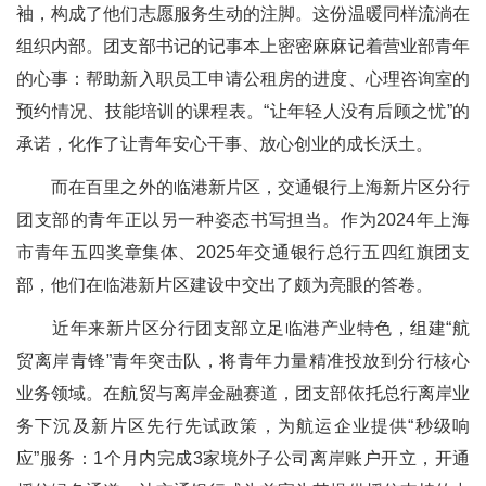
袖，构成了他们志愿服务生动的注脚。这份温暖同样流淌在
组织内部。团支部书记的记事本上密密麻麻记着营业部青年
的心事：帮助新入职员工申请公租房的进度、心理咨询室的
预约情况、技能培训的课程表。“让年轻人没有后顾之忧”的
承诺，化作了让青年安心干事、放心创业的成长沃土。
而在百里之外的临港新片区，交通银行上海新片区分行
团支部的青年正以另一种姿态书写担当。作为2024年上海
市青年五四奖章集体、2025年交通银行总行五四红旗团支
部，他们在临港新片区建设中交出了颇为亮眼的答卷。
近年来新片区分行团支部立足临港产业特色，组建“航
贸离岸青锋”青年突击队，将青年力量精准投放到分行核心
业务领域。在航贸与离岸金融赛道，团支部依托总行离岸业
务下沉及新片区先行先试政策，为航运企业提供“秒级响
应”服务：1个月内完成3家境外子公司离岸账户开立，开通