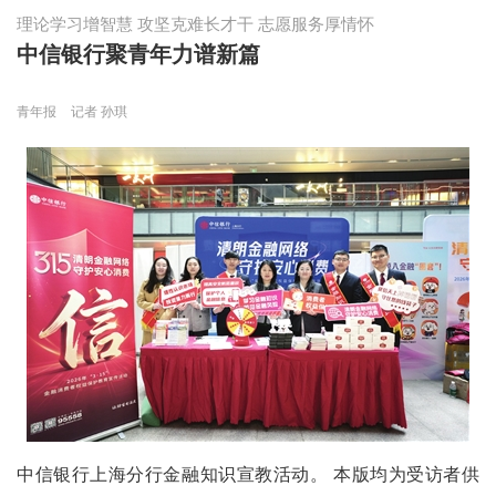
理论学习增智慧 攻坚克难长才干 志愿服务厚情怀
中信银行聚青年力谱新篇
青年报
记者 孙琪
中信银行上海分行金融知识宣教活动。 本版均为受访者供