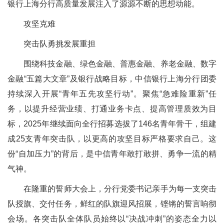
银行上海分行高质量发展注入了源源不断的思想动能。
攻坚克难
突击队勇挑发展重担
围绕科技金融、绿色金融、普惠金融、养老金融、数字
金融“五篇大文章”及银行战略目标，中信银行上海分行团委
持续深入开展“青年五先攻坚行动”。聚焦“急难险重新”任
务，以提升经营业绩、打通业务卡点、提高管理质效为目
标，2025年继续面向全行招募选拔了146名青年骨干，组建
成25支青年突击队，以更高的攻坚目标严格要求自己。这
份“自加压力”的背后，是中信青年敢打敢拼、勇争一流的精
气神。
在隆重的誓师大会上，分行党委书记亲手为每一支突击
队授旗、交付任务，鲜红的队旗迎风招展，铿锵的誓言响彻
会场。各突击队全体队员始终以“决战冲刺”的姿态全力以