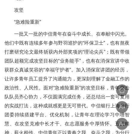
攻坚
“急难险重新”
一批又一批的中信青年在奋斗中成长、在奉献中闪光。
他们中既有连续多年参与野羽巡护的“环保卫士”，也有熬夜
打磨研究论文最终斩获内外部奖项的“理论尖兵”；既有带领
团队超额完成攻坚目标的“业务能手”，也有在消保宣讲中收
获群众真诚笑容的“幸福守护者”。加入消保宣讲团的经历，
让许多青年员工提升了沟通能力，更深刻理解了金融工作的
政治性、人民性。面对“急难险重新”的攻坚目标，青年突击
队队员齐心协力，不仅圆满完成任务，还总结出一套可复用
的实战打法，这种成就感更是无可替代。中信银行上海分行
团委持续搭建平台、优化机制，让青年在理论学习中增智
慧、在攻坚克难中长才干、在志愿服务中厚情怀。五四精
神，薪火相传。中信青年正以青春之我、奋斗之我，为分行