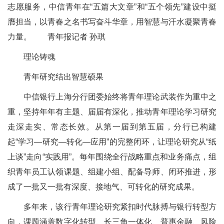
志愿服务，中信青年在“五篇大文章”和“五个领先”建设中挺
膺担当，以青春之名书写奋斗华章，用智慧与汗水凝聚青春
力量。 青年报记者 孙琪
理论铸魂
青年研究结出智慧硕果
中信银行上海分行团委始终将青年理论武装作为重中之
重，坚持年年有主题、届届有深化，推动青年理论学习研究
走深走实、常态长效。从第一届到第五届，分行已构建
起“学习—研究—转化—应用”的完整闭环，让理论研究从“纸
上谈”走向“实践用”。每年围绕全行战略重点和业务痛点，组
织青年员工认领课题、组建小组、配备导师、闭环推进，形
成了一批又一批有深度、接地气、可转化的研究成果。
多年来，该行青年理论研究紧扣时代脉搏与银行转型方
向，课题涵盖数字化转型、长三角一体化、普惠金融、风险