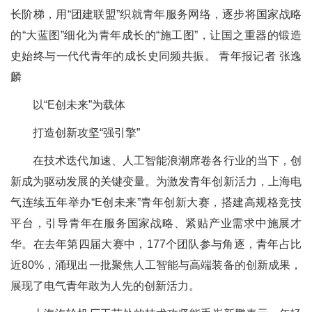
长阶梯，用“团建联盟”织就青年服务网络，逐步将国家战略
的“大蓝图”细化为青年成长的“施工图”，让国之重器的锻造
史始终与一代代青年的成长史同频共振。 青年报记者 张逸
麟
以“E创未来”为载体
打造创新攻坚“强引擎”
在技术迭代加速、人工智能浪潮席卷各行业的当下，创
新成为驱动发展的关键变量。为激发青年创新活力，上海电
气连续五年举办“E创未来”青年创新大赛，搭建高规格竞技
平台，引导青年在服务国家战略、紧贴产业需求中施展才
华。在去年第四届大赛中，177个团队参与角逐，青年占比
近80%，涌现出一批聚焦人工智能与高端装备的创新成果，
展现了电气青年敢为人先的创新活力。