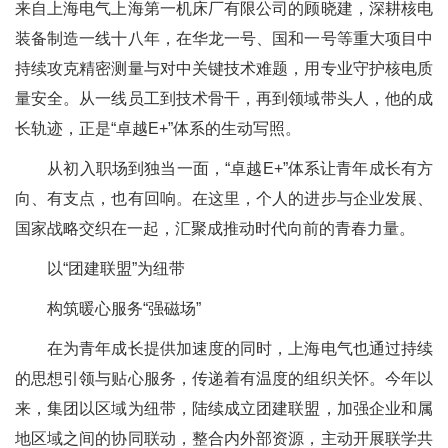
来自上海电气上海第一机床厂有限公司的顾晓建，深耕核电
装备制造一线十八年，在华龙一号、国和一号等重大项目中
持续攻克精密测量与对中关键技术难题，用专业守护核电质
量安全。从一线员工到技术骨干，再到领域带头人，他的成
长轨迹，正是“卓越E+”体系的生动写照。
从初入职场到独当一面，“卓越E+”体系让青年成长有方
向、有支点，也有回响。在这里，个人的进步与企业发展、
国家战略交织在一起，汇聚成推动时代向前的青春力量。
以“团建联盟”为纽带
构筑暖心服务“强磁场”
在为青年成长提供加速度的同时，上海电气也通过持续
的思想引领与贴心服务，传递着有温度的组织关怀。今年以
来，集团以区域为纽带，陆续成立团建联盟，加强企业和属
地区域之间的协同联动，整合内外部资源，主动开展联学共