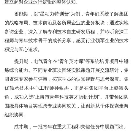
建立起对企业运行逻辑的整体认知。
蓄能期，以“星动力特训营”为例，青年们系统了解集团
的战略布局、技术前沿及各所属企业的业务板块；通过实地
参访企业，深入了解专利技术自主研发历程，并聆听资深工
程师与青年技术骨干的成长分享，感受行业领军企业的技术
积淀与匠心追求。
提升期，电气青年在“青年英才库”等系统培养项目中锤
炼综合能力。不同专业班次围绕实践课题开展交流研讨，集
团资深专家参与评审，拓宽学员的认知视野与思考深度。集
优轴承技术中心工程师孙敏杰，正是在集团平台上崭露头
角，成功入选“上海市青年科技英才扬帆计划”，并带领团队
围绕具体项目实现跨专业协同攻关，让创新从个体探索走向
组织协同。
成才期，一批青年在重大工程和关键任务中脱颖而出。