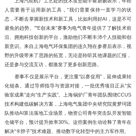
上海汽轮机厂工艺处的技术攻坚能手崔新鹏表示，年轻
人需要善于运用新的工具，“我们需要保持一直学习的状
态，不断去掌握新技术和新工具，比如利用好AI，这是不可
避免的趋势。”“E创未来”赛事为电气青年提供了了解技术前
沿、拥抱科技创新的平台，激励他们不断丰沛个人技能和创
新意识。来自上海电气环保集团的连久翔在参赛后表示，视
野的升级带来了思路的拓宽，无论是聆听其他课题的汇报，
还是参与交流互访，都激发了更多创新思路。
赛事不仅是展示平台，更注重“以赛促用”，延伸成果转
化链条。通过导师指导与资源对接，一批优秀项目正从“实
验室成果”走向“生产实践”。上海锅炉厂青年团队围绕CCUS
技术构建低碳解决方案，上海电气集团中央研究院黄梦珂团
队推动AI算法落地工业场景，物资公司青年突击队开发智能
仓储平台，预计提升效率30%。这些案例生动诠释了青年在
解决“卡脖子”技术难题、推动数字化转型中的主力军作用。