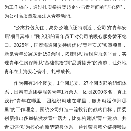
为工作核心，通过扎实举措架起企业与青年间的“连心桥”，
为公司高质量发展注入青春动能。
“公寓拎包入住，离办公地点还特别近，公司的‘青年安
居’项目真棒！”刚入职的青年员工对公司的暖心服务赞不绝
口。2025年，国泰海通团委持续优化“青年安居”实事项目，
新觅青年公寓房源150余间，搭建移动端租房服务平台，实
现青年住房保障从“基础供给”到“品质提升”的跨越，让外地
青年在上海安心奋斗、扎根成长。
作为拥有14个团委、1个团总支、27个团支部的组织体
系，国泰海通团委服务青年1万余人、团员2000多名，真正
践行“青年在哪里，团组织就建在哪里，服务就延伸到哪
里”的工作理念。围绕公司打造一流投行的战略目标，团委
创新推出多举措激发青年活力，比如构建以“青年建功、共
青团评优”为核心的新型荣誉体系，通过荣誉积分链接稀缺