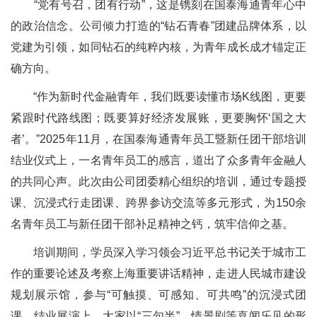
“党有号召，团有行动”，这是镌刻在国泰海通青年心中
的政治信念。公司倾力打造的“钻石青春”团建品牌体系，以
党建为引领，如同钻石的纯粹内核，为青年成长成才锚定正
确方向。
“作为新时代金融青年，我们既要读懂市场K线图，更要
紧跟时代路线图；既要算好经济发展账，更要胸怀‘国之大
者’。”2025年11月，在国泰海通青年员工暨新任团干部培训
结业仪式上，一名青年员工的感言，道出了众多青年金融人
的共同心声。此次由公司团委精心组织的培训，通过专题授
课、沉浸式行走团课、跨界参访交流等多元形式，为150余
名青年员工与新任团干部补足精神之钙，筑牢信仰之基。
培训期间，学员深入学习领会习近平总书记关于城市工
作的重要论述及考察上海重要讲话精神，走进人民城市建设
规划展示馆，参与“可触摸、可感知、可共鸣”的沉浸式团
课。结业展演上，大家以“三句半”、情景剧等喜闻乐见的形