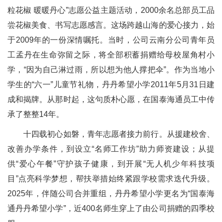
粒花椒 暖暖丹心”志愿公益主题活动，2000余名总部员工品
尝花椒美食、书写志愿感言。这场跨越山海的爱心接力，始
于2009年的一份深情嘱托。当时，公司云南分公司青年员
工孟丹在生命弥留之际，将全部积蓄捐赠给母校屋角村小
学，“因为自己淋过雨，所以想为他人撑把伞”。作为当地小
学生的“六一”儿童节礼物，丹丹希望小学2011年5月31日建
成和揭牌。从那时起，这句质朴心愿，在国泰海通员工中传
承了整整14年。
十四载初心如磐，青年志愿者接力前行。从援建校舍、
改善办学条件，到设立“名师工作坊”助力师资建设；从提
供“爱心午餐”守护孩子健康，到开展“无人机少年科技项
目”点亮科学梦想，帮扶举措始终紧跟学校需求迭代升级。
2025年，伴随公司合并重组，丹丹希望小学更名为“国泰海
通丹丹希望小学”，近400名师生穿上了由公司捐赠的四季校