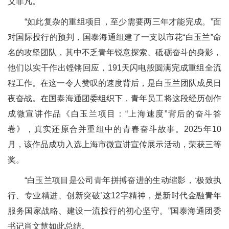
义非凡。
“如此复杂的重组项目，至少需要两三年才能完成。”面
对国际投行的预判，国泰海通组建了一支以市花“白玉兰”命
名的攻坚团队，其中不乏青年锐意探索、砥砺奋斗的身影，
他们以实干作出铿锵回应，191天闪电般圆满完成重组全流
程工作。在这一令人赞叹的速度背后，是白玉兰团队成员日
夜奋战。在国泰海通团委组织下，青年员工将这段经历创作
成微宣讲作品《白玉兰项目：“上海速度”背后的奋斗答
卷》，真实还原合并重组中的青春奋斗故事。2025年10
月，该作品成功入选上海市微宣讲宣传展示活动，荣获三等
奖。
“白玉兰项目是公司青年拼搏奋进的生动缩影，‘极致执
行、专业精进、创新突破’这12字精神，是新时代金融青年
服务国家战略、建设一流投行的初心坚守。”国泰海通团委
书记肖文慧如此总结。