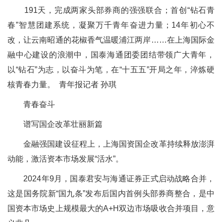
191天，完成两家头部券商的强强联合；首创“钻石青
春”智慧团建系统，凝聚万千青年奋进力量；14年初心不
改，让云南昭通的花椒香气温暖浦江两岸……在上海国际金
融中心建设的浪潮中，国泰海通团委团结带领广大青年，
以“钻石”为志，以奋斗为笔，在“十五五”开局之年，淬炼硬
核青春力量。 青年报记者 孙琪
青春奋斗
谱写国企改革壮丽新篇
金融强国建设征程上，上海国资国企改革持续释放澎湃
动能，激活资本市场发展“活水”。
2024年9月，国泰君安与海通证券正式启动战略合并，
这是国务院新“国九条”发布后国内首例头部券商整合，是中
国资本市场史上规模最大的A+H双边市场吸收合并项目，意