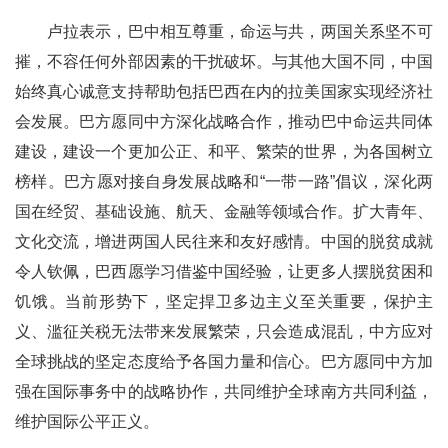
卢拉表示，巴中相互尊重，命运与共，两国关系坚不可
摧，不容任何外部因素的干扰破坏。与其他大国不同，中国
始终真心诚意支持帮助包括巴西在内的拉美国家实现经济社
会发展。巴方愿同中方深化战略合作，推动巴中命运共同体
建设，建设一个更加公正、和平、繁荣的世界，为各国树立
榜样。巴方愿对接自身发展战略和“一带一路”倡议，深化两
国在经贸、基础设施、航天、金融等领域合作。扩大青年、
文化交流，增进两国人民往来和友好感情。中国的脱贫成就
令人钦佩，巴西愿学习借鉴中国经验，让更多人摆脱贫困和
饥饿。当前形势下，坚定捍卫多边主义至关重要，保护主
义、滥征关税无法带来发展繁荣，只会造成混乱，中方应对
全球挑战的坚定态度给予各国力量和信心。巴方愿同中方加
强在国际事务中的战略协作，共同维护全球南方共同利益，
维护国际公平正义。