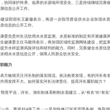
制，协同保护跨界、临界的水源地环境安全。三是持续继续完善
监测信息公开工作。
乡建设部部长王蒙徽表示，将进一步指导督促供水企业加强水
水质信息的公开工作。
健康委负责对生活饮用水水质监测、水质标准的制定和开展健康
卫生健康委主任马晓伟表示，将加强区域性监测网络建设，把监
，提升水样监测风险评估和研判的能力。同时，完善健全水质信
进末梢水水质信息公开，保障人民群众饮水安全。
履职能力
代表方敏很关注河长制的落实情况。执法检查发现，有的河长有
但作用发挥不大。如何落实河长法律责任、提高河长履职能力？
鄂竟平说，河长、湖长制体系刚刚全面建立，从“有名”向“有实
下一步，要抓好4项工作：一是加快修订河道管理条例，争取