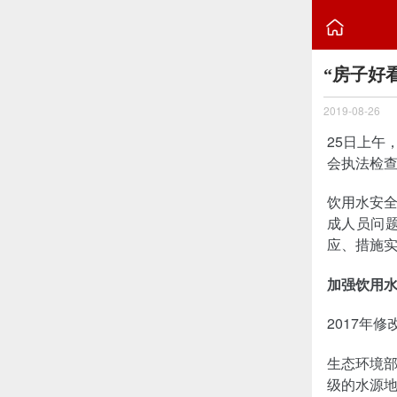

“房子好
2019-08-26
25日上午
会执法检
饮用水安
成人员问
应、措施
加强饮用
2017年
生态环境
级的水源