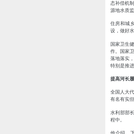
态补偿机
源地水质
住房和城
设，做好
国家卫生
作。国家
落地落实
特别是推
提高河长
全国人大
有名有实
水利部部长
程中。
他介绍，