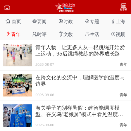

首页
要闻
时政
专题
上海





青年
时评
文教
生活
视频




⑦
青年人物｜让更多人从一根跳绳开始爱
上运动，95后跳绳教练的跨界成长路
2026-08-07
青年
在跨文化的交流中，理解医学的温度与
边界
2026-08-06
青年
海关学子的别样暑假：建智能调度模
型、在义乌“老娘舅”模式中看见温度与
力量
2026-08-06
青年