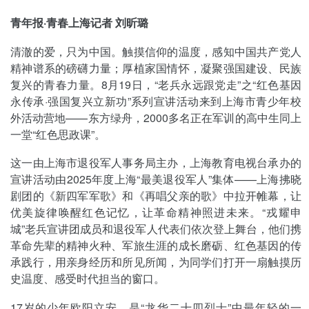
青年报·青春上海记者 刘昕璐
清澈的爱，只为中国。触摸信仰的温度，感知中国共产党人
精神谱系的磅礴力量；厚植家国情怀，凝聚强国建设、民族
复兴的青春力量。8月19日，“老兵永远跟党走”之“红色基因
永传承·强国复兴立新功”系列宣讲活动来到上海市青少年校
外活动营地——东方绿舟，2000多名正在军训的高中生同上
一堂“红色思政课”。
这一由上海市退役军人事务局主办，上海教育电视台承办的
宣讲活动由2025年度上海“最美退役军人”集体——上海拂晓
剧团的《新四军军歌》和《再唱父亲的歌》中拉开帷幕，让
优美旋律唤醒红色记忆，让革命精神照进未来。“戎耀申
城”老兵宣讲团成员和退役军人代表们依次登上舞台，他们携
革命先辈的精神火种、军旅生涯的成长磨砺、红色基因的传
承践行，用亲身经历和所见所闻，为同学们打开一扇触摸历
史温度、感受时代担当的窗口。
17岁的少年欧阳立安，是“龙华二十四烈士”中最年轻的一