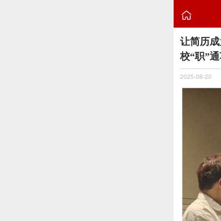

让简历成
校“职”
2025-08-20