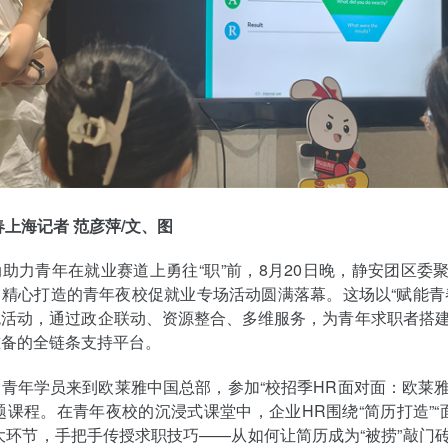
春上海记者 范彦萍/文、图
助力青年在就业赛道上勇往“职”前，8月20日晚，静安团区委
精心打造的青年夜校促就业专场活动圆满落幕。这场以“赋能青
色活动，通过政企联动、资源整合、多维服务，为青年求职者搭
准备的全链条支持平台。
青年学员来到欧莱雅中国总部，参加“校招季HR面对面：欧莱
题课程。在青年夜校的沉浸式课堂中，企业HR围绕“简历打造”“面
大环节，手把手传授求职技巧——从如何让简历成为“被捞”敲门