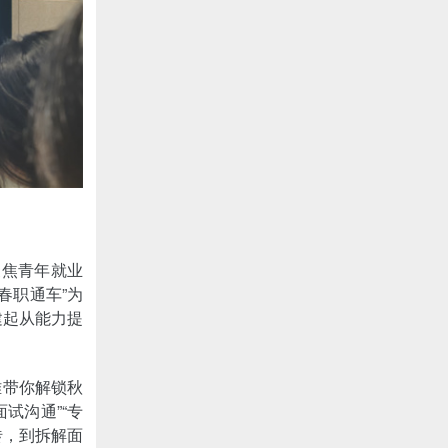
聚焦青年就业
春职通车”为
建起从能力提
雅带你解锁秋
试沟通”“专
砖，到拆解面