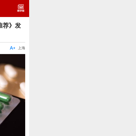
荐》​发

上海