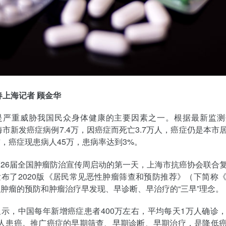
春上海记者 顾金华
是严重威胁我国民众身体健康的主要因素之一。根据最新监测
上海市新发癌症病例7.4万，因癌症而死亡3.7万人，癌症仍是本市
，癌症现患病人45万，患病率达到3%。
26届全国肿瘤防治宣传周启动的第一天，上海市抗癌协会联合
布了2020版《居民常见恶性肿瘤筛查和预防推荐》（下简称
肿瘤的预防和肿瘤治疗早发现、早诊断、早治疗的“三早”理念。
示，中国每年新增癌症患者400万左右，平均每天1万人确诊
个人患癌。推广癌症的早期筛查、早期诊断、早期治疗，是降低