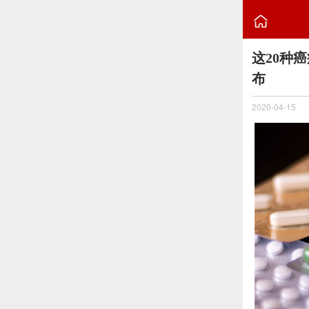

这20种
布
2020-04-15