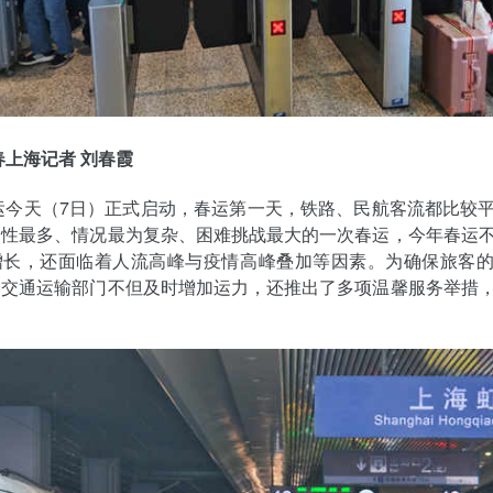
春上海记者 刘春霞
春运今天（7日）正式启动，春运第一天，铁路、民航客流都比较
定性最多、情况最为复杂、困难挑战最大的一次春运，今年春运
增长，还面临着人流高峰与疫情高峰叠加等因素。为确保旅客
，交通运输部门不但及时增加运力，还推出了多项温馨服务举措