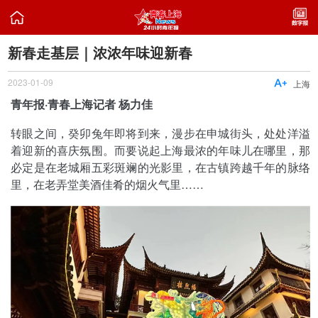

新春走基层｜浓浓年味迎新春
2023-01-09

上海
青年报·青春上海记者 杨力佳
转眼之间，癸卯兔年即将到来，漫步在申城街头，处处洋溢
着迎新的喜庆氛围。而要说起上海最浓的年味儿在哪里，那
必定是在老城厢五彩斑斓的光影里，在古镇跨越千年的脉络
里，在老弄堂美酒佳肴的烟火气里……