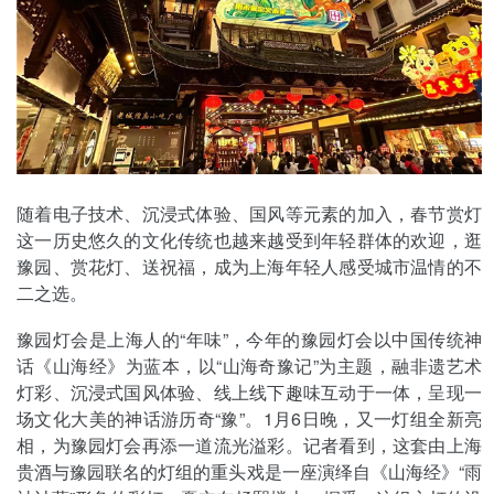
随着电子技术、沉浸式体验、国风等元素的加入，春节赏灯
这一历史悠久的文化传统也越来越受到年轻群体的欢迎，逛
豫园、赏花灯、送祝福，成为上海年轻人感受城市温情的不
二之选。
豫园灯会是上海人的“年味”，今年的豫园灯会以中国传统神
话《山海经》为蓝本，以“山海奇豫记”为主题，融非遗艺术
灯彩、沉浸式国风体验、线上线下趣味互动于一体，呈现一
场文化大美的神话游历奇“豫”。1月6日晚，又一灯组全新亮
相，为豫园灯会再添一道流光溢彩。记者看到，这套由上海
贵酒与豫园联名的灯组的重头戏是一座演绎自《山海经》“雨