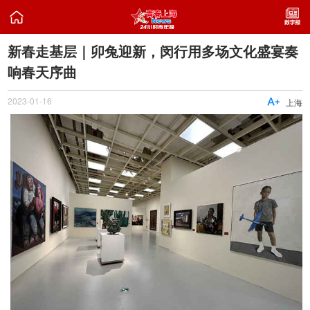

新春走基层｜卯兔迎新，闵行用多场文化盛宴奏
响春天序曲
2023-01-16

上海