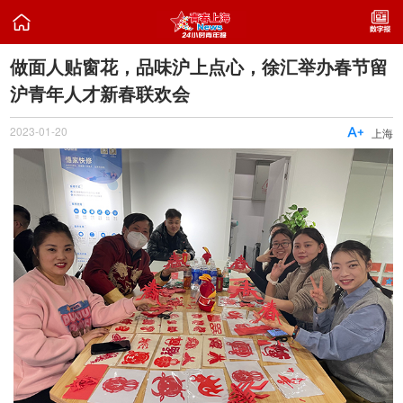

做面人贴窗花，品味沪上点心，徐汇举办春节留
沪青年人才新春联欢会
2023-01-20

上海