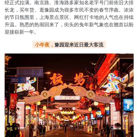
经正式拉满。南京路、淮海路多家知名老字号门前依旧大排
长龙，买年货、逛豫园成为很多市民不变的春节序曲。浓浓
的节日氛围里，上海景点景区、网红打卡地的人气也在持续
升温。熟悉的热闹回来了，街头的兔年新气象也在翘首以盼
迎接崭新一年。
小年夜，
豫园迎来近日最大客流