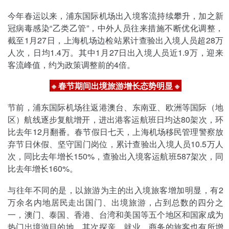
今年春运以来，浦东国际机场出入境客流持续攀升，加之新
冠病毒感染“乙类乙管”，中外人员往来措施不断优化调整，
截至1月27日，上海机场边检站累计查验出入境人员超28万
人次，日均1.4万。其中1月27日出入境人员近1.9万，迎来
客流峰值，约为政策调整前的4倍。
※ 春节期间出境旅游增长态势明显
※
节前，浦东国际机场往返港澳台、东南亚、欧洲等国际（地
区）航线逐步复航增开，进出港客运航班日均达80架次，环
比去年12月翻番。春节假日七天，上海机场移民管理警察放
弃节日休假、坚守国门岗位，累计查验出入境人员10.5万人
次，同比去年增长150%，查验出入境客运航班587架次，同
比去年增长160%。
与往年不同的是，以旅游为主的出入境旅客增加明显，有2
万余名内地居民走出国门、出境旅游，占到总数的四分之
一，澳门、泰国、香港、台湾和美国等五个地区和国家成为
热门出境游目的地。其次探亲、就业、商务的旅客也有所增