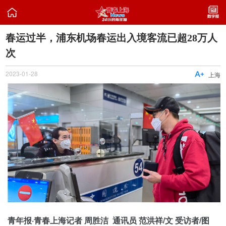

春运过半，浦东机场春运出入境客流已超28万人
次
2023-01-28

上海
青年报·青春上海记者 周胜洁 通讯员 范洪祥/文 受访者/图