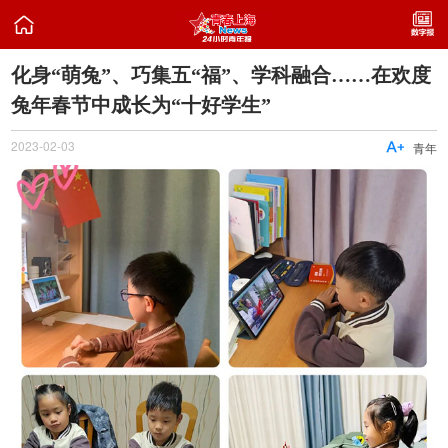

化身“萌兔”、巧集五“福”、学科融合……在欢度
兔年春节中成长为“十好学生”
2023-02-03

青年