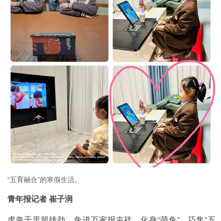
“五育融合”的寒假生活。
青年报记者 崔子润
虎奔千里留雄劲，兔进万家报吉祥。化身“萌兔”、巧集“五