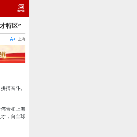
才特区”

上海
、拼搏奋斗。
冷伟青和上海
人才，向全球