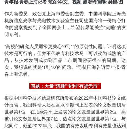
青年报·青春上海记者 范彦萍/文、视频 施培琦/剪辑 吴恺/图
作为新委员，致公党上海市委会副主委、中国科学院上海光
机所信息光学与光电技术实验室主任司徒国海将一份精心打
磨的提案提交到了全国两会上，希望各界能关注“沉睡”的发
明专利。
“高校的研究人员通常更关心‘0到1’的原创性问题，证明这项
技术是可行的，但并不代表专利技术马上可以变为成熟的产
品，从技术发明成功到产品上市期间需要很长的周期。这
次，我想说的就是‘1到10’的问题。”司徒国海告诉青年报·青
春上海记者。
问题：
大量“沉睡”专利“有货无市”
根据中国科学技术信息研究所发布的2022年中国科技论文统
计报告，我国科研人员在高水平期刊上发表的论文数量稳居
世界第1位，在顶级期刊上发表的论文数量居世界第2位，高
被引论文数量居世界第2位，热点论文数量居世界第1位。与
此同时，截至2022年底，我国的有效发明专利有效量也达到