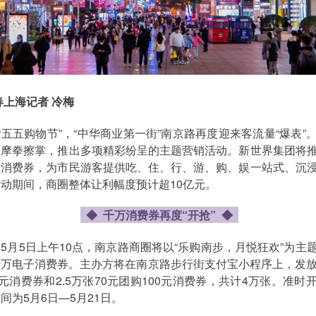
春上海记者 冷梅
上“五五购物节”，“中华商业第一街”南京路再度迎来客流量“爆表”
体摩拳擦掌，推出多项精彩纷呈的主题营销活动。新世界集团将
子消费券，为市民游客提供吃、住、行、游、购、娱一站式、沉
动期间，商圈整体让利幅度预计超10亿元。
◆ 千万消费券再度“开抢”
◆
5月5日上午10点，南京路商圈将以“乐购南步，月悦狂欢”为主
万电子消费券。主办方将在南京路步行街支付宝小程序上，发放1.
0元消费券和2.5万张70元团购100元消费券，共计4万张。准时
间为5月6日—5月21日。