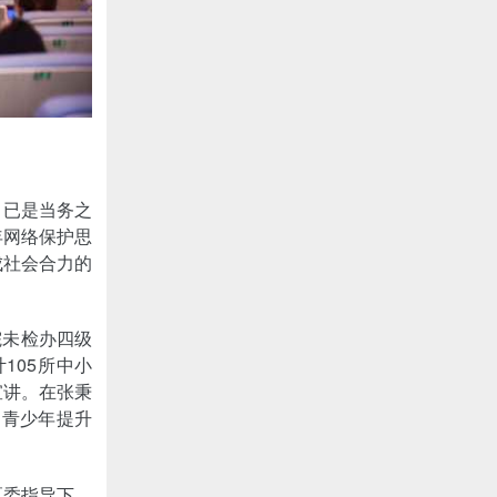
，已是当务之
年网络保护思
成社会合力的
院未检办四级
105所中小
宣讲。在张秉
助青少年提升
区委指导下，