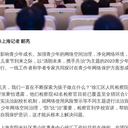
春上海记者 郦亮
刻影响青少年成长。加强青少年的网络空间治理，净化网络环境
儿童节到来之际，以“清朗未来，携手共治”为主题的2023青少
举行。一线工作者和学者专家共同探讨在青少年网络保护方面形
机关，我们一直在不断探索为孩子做点什么？”徐汇区人民检察
张秉怡透露，他们检察院42名检察官目前已覆盖至全辖区合计
落实法治副校长机制，就网络使用风险警示等不同主题进行法治
少年网络空间治理，“防”比“治”重要，检察官到学校宣讲，帮
和自我保护意识，这才能从根本上解决问题。
是上海市阳光社区青少年事务中心徐汇工作站目前在做的。在团