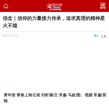

信念｜信仰的力量接力传承，追求真理的精神星
火不熄
2023-06-15

上海
青年报·青春上海记者 刘昕璐/文 常鑫 马鈜/图、视频 常鑫/剪
辑