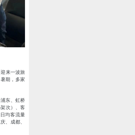
将迎来一波旅
的暑期，多家
海浦东、虹桥
5架次）、客
，日均客流量
重庆、成都、