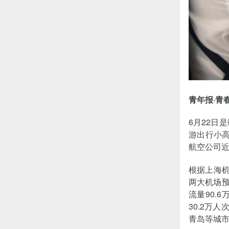
青年报·青
6月22日
游出行小
航空公司
根据上海机
两大机场预
流量90.
30.2万
青岛等城