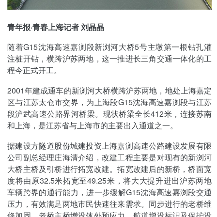
青年报·青春上海记者 刘晶晶
随着G15沈海高速嘉浏段新浏河大桥5号主墩第一根钻孔灌
注桩开钻，横跨沪苏两地，这一推进长三角交通一体化的工
程今正式开工。
2001年建成通车的新浏河大桥横跨沪苏两地，地处上海嘉定
区与江苏太仓市交界，为上海段G15沈海高速嘉浏段与江苏
段沪武高速公路界河桥梁。现状桥梁全长412米，连接苏南
和上海，是江苏省与上海市的主要出入通道之一。
据建设方隧道股份城建投资上海嘉浏高速公路建设发展有限
公司副总经理庄海清介绍，改建工程主要是对现有的新浏河
大桥主桥及引桥进行拓宽改建。拓宽改建后的新桥，桥面宽
度将由原32.5米拓宽至49.25米，将大大提升进出沪苏两地
车辆跨界的通行能力，进一步缓解G15沈海高速嘉浏段交通
压力，有效满足两地市民快速往来需求。同步进行的老桥维
修加固、老桥主桥增设体外预应力、航道增设标识及保护设