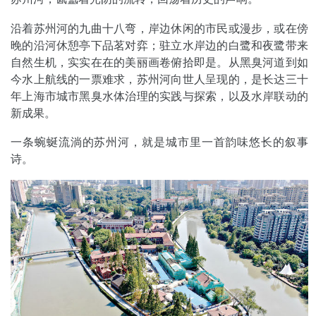
沿着苏州河的九曲十八弯，岸边休闲的市民或漫步，或在傍
晚的沿河休憩亭下品茗对弈；驻立水岸边的白鹭和夜鹭带来
自然生机，实实在在的美丽画卷俯拾即是。从黑臭河道到如
今水上航线的一票难求，苏州河向世人呈现的，是长达三十
年上海市城市黑臭水体治理的实践与探索，以及水岸联动的
新成果。
一条蜿蜒流淌的苏州河，就是城市里一首韵味悠长的叙事
诗。