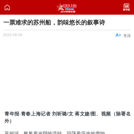

一票难求的苏州船，韵味悠长的叙事诗
2023-08-06

生活
青年报·青春上海记者 刘昕璐/文 蒋文婕/图、视频（除署名
外）
苏州河，氤氲着光阴的流转，回荡着历史的声响。