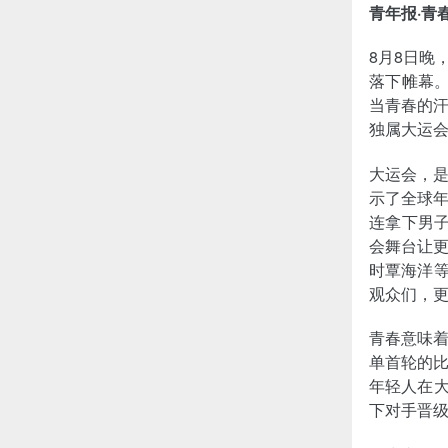
青年报·青
8月8日晚
落下帷幕
当青春的
独属大运
大运会，是
示了全球
连拿下男
会舞台让更
时覃海洋等
观众们，
青春意味
单首轮的
年轻人在大
下对手晋