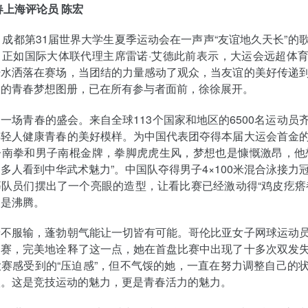
春上海评论员 陈宏
，成都第31届世界大学生夏季运动会在一声声“友谊地久天长”的
。正如国际大体联代理主席雷诺·艾德此前表示，大运会远超体
汗水洒落在赛场，当团结的力量感动了观众，当友谊的美好传递
会的青春梦想图册，已在所有参与者面前，徐徐展开。
一场青春的盛会。来自全球113个国家和地区的6500名运动员
年轻人健康青春的美好模样。为中国代表团夺得本届大运会首金
子南拳和男子南棍金牌，拳脚虎虎生风，梦想也是慷慨激昂，他
多人看到中华武术魅力”。中国队夺得男子4×100米混合泳接力
队员们摆出了一个亮眼的造型，让看比赛已经激动得“鸡皮疙瘩
更是沸腾。
着不服输，蓬勃朝气能让一切皆有可能。哥伦比亚女子网球运动
比赛，完美地诠释了这一点，她在首盘比赛中出现了十多次双发
赛感受到的“压迫感”，但不气馁的她，一直在努力调整自己的
级。这是竞技运动的魅力，更是青春活力的魅力。