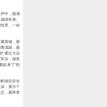
歌声中，圆满
育成绩本身。
到世界，一份
齐聚蓉城，展
的曹茂园，接
想“通过大运
冠军后，领奖
都起来了”的
员帕迪拉在女
失误，显示了
状态，最终拿