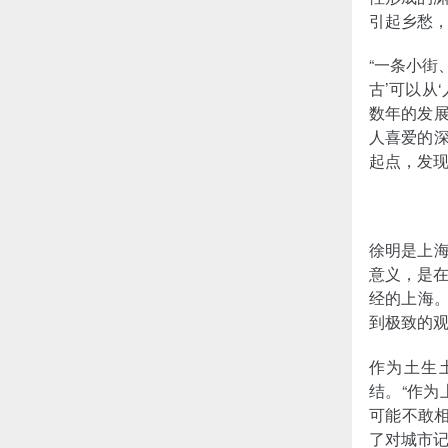
引起乡愁
“一条小街
古’可以从
数年的发展
人喜爱的深
起点，发
徐明是上海
意义，是
经的上海
到极致的
作为土生
结。“作
可能不敢
了对城市