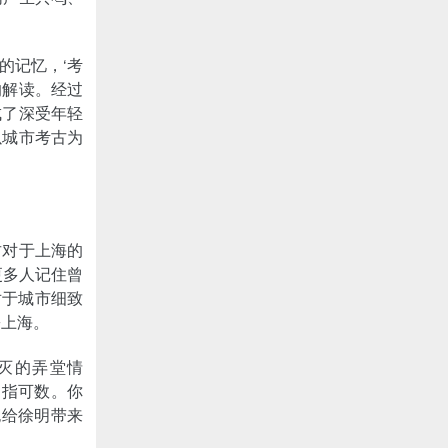
的记忆，‘考
的解读。经过
成了深受年轻
以城市考古为
古对于上海的
更多人记住曾
对于城市细致
乡上海。
灭的弄堂情
屈指可数。你
也给徐明带来