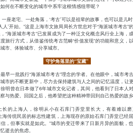
，如何在不断变化的城市中系牢这根情感纽带呢？
、一座老宅、一处角落，‘考古’可以是祖辈的故事，也可以是儿时
‘人人’开始。”这是上海市文旅局局长方世忠对于“海派城市考古”
，“海派城市考古”已发展成为了一种泛文化概念风行全上海，
度旅行方式，从借鉴传统考古范畴“价值发现”的功能和意义，
现城市、体验城市、分享城市。
守护角落里的“宝藏”
最早一批践行“海派城市考古”理念的学者。在他眼中，城市考
在城市的不断更新中，尽力去保持建筑与人之间的记忆温度，让
。徐明曾在日本做了6年城市文化记者，其间，他看到了日本人
观察与热爱。回国之后，他希望把这种精神带回到自己热爱的故
土长的上海人，徐明从小在石库门弄堂里长大，有着难以磨
为上海传统民居的标志性建筑，上海现存的原始石库门弄堂已经
相信，但事实就是如此。”城市的变迁带来了日新月异的面貌，
记忆逝去的焦虑。