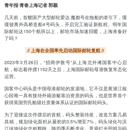
青年报·青春上海记者 郭颖
几天前，首艘国产大型邮轮爱达·魔都号在拖船的牵引下，缓
缓驶离外高桥造船4号码头，开启完工验证新航程。明年国
际邮轮达150个航班以上，邮轮市场加速回暖，上海准备好
了吗？
// 上海在全国率先启动国际邮轮复航 //
2023年3月26日，“招商伊敦号”从上海北外滩国客中心启
航，标志着停摆1152天之后，上海国际邮轮母港恢复常态化
运营。
国客中心码头是中国母港邮轮的发源地，它不仅是黄浦江核
心段唯一具有接待外籍游艇靠泊资质的码头，也是世界首个
获得英国劳氏船级社质量体系认证的国际邮轮码头。
为了迎接这次停摆后的首航，码头整装待发，改造方案几易
其稿，规划绿化面积从最初的3.5%增至7%，码头绿化与滨
江绿地绿化交相辉映，随四季不断变化。景观灯光照明与码