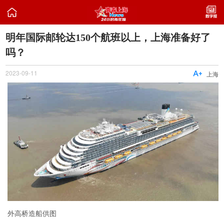

明年国际邮轮达150个航班以上，上海准备好了
吗？
2023-09-11

上海
外高桥造船供图