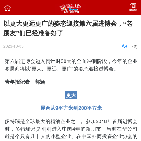

以更大更远更广的姿态迎接第六届进博会，“老
朋友”们已经准备好了
2023-10-05

上海
第六届进博会迈入倒计时30天的全面冲刺阶段，今年的企业
参展商将以“更大、更远、更广”的姿态迎接进博会。
青年报记者 郭颖
更大
展台从9平方米到200平方米
多特瑞是全球最大的精油企业之一。参加2018年首届进博会
时，多特瑞只是刚刚进入中国4年的新朋友，当时在华公司
就是个只有几十人的小型企业。在中国外商投资企业协会的