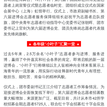
愿者上岗宣誓仪式暨志愿者临时党、团组织成立仪式在国家
会展中心（上海）虹馆举行。仪式上，市政府副秘书长、第
六届进博会志愿者服务保障组组长赵祝平为志愿者总队授
旗，团中央青年志愿者行动指导中心党委书记张朝晖、团市
委书记上官剑为第六届进博会党、团员先锋岗志愿者代表颁
发先锋岗旗帜。
※ 各年级“小叶子”汇聚一堂
※
过去5年来，2.5万余名“小叶子”志愿者参与进博、服务进
博，赢得了中外嘉宾和社会各界的肯定。即将启航的新一届
进博会，“小叶子”们将继续以主人翁精神向全球来客展示上
海青年的一流形象，用实际行动诠释新时代青年人有理想、
敢担当、能吃苦、肯奋斗的精神风貌。
仪式上，团市委副书记王江介绍了志愿者工作筹备情况。为
迎接进博会全面恢复线下举行，第六届进博会志愿者招募数
量大幅增加，来源更加广泛。截至目前，共计从本市42所学
校招募会期志愿者5725人，联合红十字会招募红十字会应急