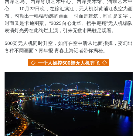
西岸艺岛、西岸穹顶艺术中心、西岸美术馆、油罐艺术中
心……10月22日晚，在徐汇滨江，无人机以黄浦江夜空为画
布，勾勒出一幅幅动感的画面：时而是建筑，时而是文字，
时而又是卡通图案。“2023向心龙华、携手翱翔”无人机编队
表演灯光秀在此绚烂上演，引来无数市民驻足观看。
500架无人机同时升空，如何在空中听从地面指挥，变幻出
各种不同画面？青年报·青春上海记者带你揭秘。
◇
一个人操控500架无人机齐飞
◇