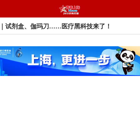
｜试剂盒、伽玛刀……医疗黑科技来了！