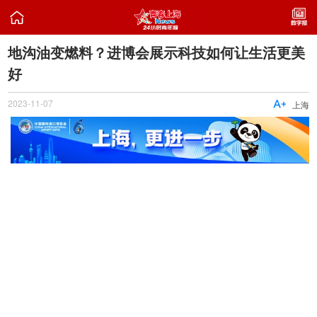

地沟油变燃料？进博会展示科技如何让生活更美
好
2023-11-07

上海