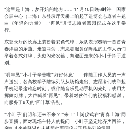
“这里是上海，梦开始的地方……”11月10日晚6时许，国家
会展中心（上海）东登录厅天桥上响起了进博会志愿者主题
曲《年轻的力量》，“再见”进博志愿者离园仪式在这里举
行。
东登录厅的长廊上装扮着彩色气球，乐队表演奏响一首首青
春洋溢的乐曲。走道两旁，志愿者服务保障组的工作人员们
举着各式灯牌，头戴闪光发箍，向迎面走来的小叶子挥手道
别。
“明年见”“小叶子辛苦啦”“好好休息”……伴随工作人员的一声
声送别，各高校学子陆续列队从场馆走出。志愿者们或举起
手机记录这难忘时刻，或伴随音乐晃动手机闪光灯，或用力
挥舞灯牌，大声喊着“再见”，带着对伙伴们的祝福和感谢，
向服务了6天的“四叶草”告别。
“‘小叶子’们明年还来不来？”“来！”上岗仪式在“青春上海”同
步直播，面对现场主持人的提问，小叶子坚定地齐声回答，
突如其来的降温也未能阻挡离园仪式现场热烈的氛围。