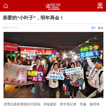

亲爱的“小叶子”，明年再会！
2023-11-11

青年
进博志愿者离园仪式现场。本版摄影 青年报记者 常鑫 施培琦