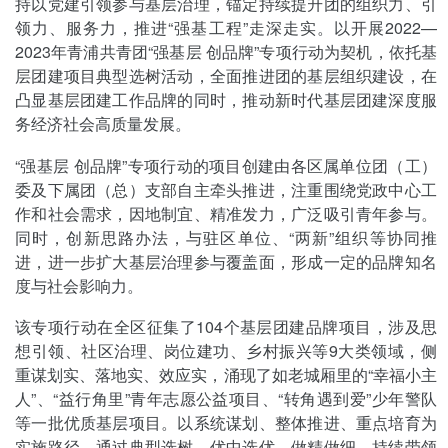
持以党建引领参与基层治理，锚定持续提升团的组织力、引
领力、服务力，推进“强基工程”走深走实。以开展2022—
2023年青浦共青团“强基层 创品牌”专项行动为契机，依托基
层团建项目典型选树活动，全面推进团的基层组织建设，在
凸显基层团建工作品牌的同时，推动新时代基层团建深度服
务经济社会高质量发展。
“强基层 创品牌”专项行动的项目创建由各区属单位团（工）
委及下属团（总）支部自主牵头推进，注重围绕党政中心工
作和社会需求，因地制宜、精准发力，广泛吸引青年参与。
同时，创新思路办法，与驻区单位、“两新”组织等协同推
进，进一步扩大基层治理参与覆盖面，形成一定的品牌知名
度与社会影响力。
该专项行动在全区征集了104个基层团建品牌项目，涉及思
想引领、社区治理、岗位建功、乡村振兴等9大类领域，侧
重谋划实、落地实、效应实，涌现了如老城厢里的“幸福小主
人”、“益行角里”青年志愿公益项目、“转角遇到爱”少年警队
等一批优质基层项目。以系统谋划、整体推进、重点培育为
实施路径，通过典型选树，优中选优、做精做细，持续带领