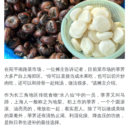
在宛平南路菜市场，一位摊主告诉记者，目前菜市场的荸荠
大多产自上海郊区。“你可以直接当成水果吃，也可以切片炒
肉吃，还可以和排骨一起炖汤，做法很多。”该摊主介绍。
作为长三角地区传统食物“水八仙”中的一员，荸荠又叫马
蹄，上海人一般称之为地梨。初上市的荸荠，一个个圆滚
滚、油亮亮的，堆放在一起，着实惹人。除了可以做成美味
的菜肴外，荸荠还有清热止渴、利湿化痰、降血压的功效，
是秋日养生进补的最佳选择。