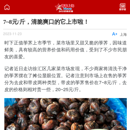

7~8元/斤，清脆爽口的它上市啦！
2023-11-23

上海
时下正值荸荠上市季节，菜市场里又甜又脆的荸荠，因味道
鲜美，具有较高的营养价值和药用价值，受到了不少市民朋
友的喜爱。
记者近日走访徐汇区几家菜市场发现，不少商家将清洗干净
的荸荠摆在了摊位显眼位置。记者注意到市场上在售的荸荠
分为去皮和带皮两种类型，带皮的荸荠售价在7~8元/斤，去
皮的价格则相对贵一些，20~25元/斤。