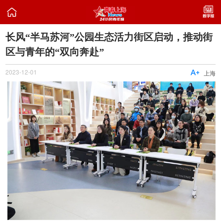

长风“半马苏河”公园生态活力街区启动，推动街
区与青年的“双向奔赴”
2023-12-01

上海