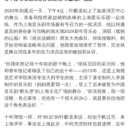
2023年的最后一天，下午4点，叶麒圣站上了临港演艺中心
的舞台，准备和指挥家赵晓鸥执棒的上海爱乐乐团一起排
练。作为上海音乐剧市场极有号召力的一线演员，他以特邀
嘉宾的身份参与当晚的滴水湖2024新年音乐会，演唱《孤独
的山巅》和《就在这瞬间》两首大热曲目。排练很顺利。刚
开始音响返送略有点问题，他很老练地请求了暂停，完全就
是舞台历练多年的实力演员应有的敏锐和从容。
“但我依然记得十年前的那个晚上，”排练完回到采访间，他
和青年报记者聊及了自己的这十年——2013年，还是上海视
觉艺术学院表演专业大四学生的他，主演了著名制作人李盾
制作的音乐剧《妈妈再爱我一次》，登上了后来被誉为中国
音乐剧“桥头堡”的上海文化广场的舞台，“首演前夜，我一宿
没睡，有点紧张，但也有一个很大的决心，就是要自信地把
这个角色表达好。”
十年弹指一挥，对“90后”的叶麒圣来说，却似千帆过尽。来
上海求学，事业在上海起步，中间兜兜转转也曾迷惘，近年